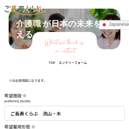
介護職
が日本の未来を支
Japanese
える。
Recruiting information
2026
What we think is
important
TOP
エントリーフォーム
※は必須項目になります。
希望施設 ※
preferred_facility
希望雇用形態 ※