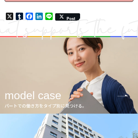
X
Tumblr
Facebook
LinkedIn
Line
Post
model case
パートでの働き方をタイプ別に見つける。