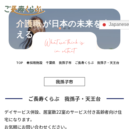
介護職
が日本の未来を支
Japanese
える。
Recruiting information
2026
What we think is
important
TOP
◉採用施設
千葉県
我孫子市
ご長寿くらぶ 我孫子・天王台
我孫子市
ご長寿くらぶ 我孫子・天王台
デイサービス併設、居室数22室のサービス付き高齢者向け住
宅になります。
お気軽にお問い合わせください。