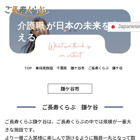
介護職
が日本の未来を支
Japanese
える。
Recruiting information
2026
What we think is
important
TOP
◉採用施設
千葉県
鎌ケ谷市
ご長寿くらぶ 鎌ケ谷
鎌ケ谷市
ご長寿くらぶ 鎌ケ谷
ご長寿くらぶ鎌ケ谷は、ご長寿くらぶの中では規模が一番大
きな施設です。
より一層ご入居様に楽しんで頂けるように職員一丸となって取